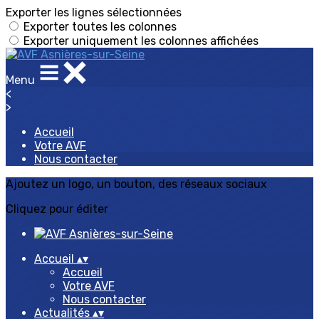
Exporter les lignes sélectionnées
Exporter toutes les colonnes
Exporter uniquement les colonnes affichées
Menu
<
>
Accueil
Votre AVF
Nous contacter
Ajoutez un logo, un bouton, des réseaux sociaux
Cliquez pour éditer
Accueil
▴
▾
Accueil
Votre AVF
Nous contacter
Actualités
▴
▾