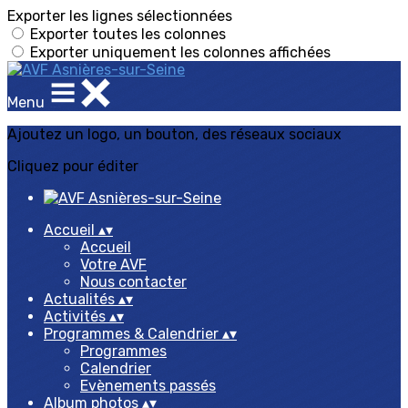
Exporter les lignes sélectionnées
Exporter toutes les colonnes
Exporter uniquement les colonnes affichées
Menu
Ajoutez un logo, un bouton, des réseaux sociaux
Cliquez pour éditer
Accueil
▴
▾
Accueil
Votre AVF
Nous contacter
Actualités
▴
▾
Activités
▴
▾
Programmes & Calendrier
▴
▾
Programmes
Calendrier
Evènements passés
Album photos
▴
▾